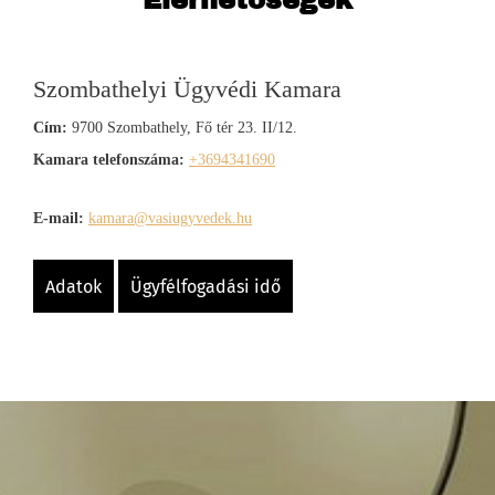
Elérhetőségek
Szombathelyi Ügyvédi Kamara
Cím:
9700 Szombathely, Fő tér 23. II/12.
Kamara telefonszáma:
+3694341690
E-mail:
kamara@vasiugyvedek.hu
adatok
ügyfélfogadási idő