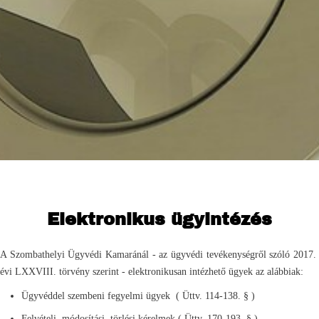
Elektronikus ügyintézés
A Szombathelyi Ügyvédi Kamaránál - az ügyvédi tevékenységről szóló 2017.
évi LXXVIII. törvény szerint - elektronikusan intézhető ügyek az alábbiak:
Ügyvéddel szembeni fegyelmi ügyek ( Üttv. 114-138. § )
Felvételi, módosítási, törlési kérelmek ( Üttv. 170-193. § )