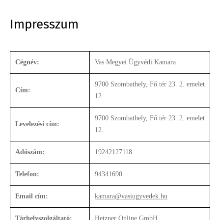
Impresszum
Cégnév:
Vas Megyei Ügyvédi Kamara
9700 Szombathely, Fő tér 23. 2. emelet
Cím:
12.
9700 Szombathely, Fő tér 23. 2. emelet
Levelezési cím:
12.
Adószám:
19242127118
Telefon:
94341690
Email cím:
kamara@vasiugyvedek.hu
Tárhelyszolgáltató:
Hetzner Online GmbH