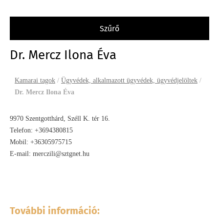
szűrő
Dr. Mercz Ilona Éva
Kamarai tagok
/
Ügyvédek, alkalmazott ügyvédek, ügyvédjelöltek
/
Dr. Mercz Ilona Éva
9970 Szentgotthárd, Széll K. tér 16.
Telefon: +3694380815
Mobil: +36305975715
E-mail: merczili@sztgnet.hu
További információ: