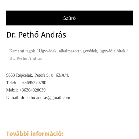
szűrő
Dr. Pethő András
Kamarai tagok
/
Ügyvédek, alkalmazott ügyvédek, ügyvédjelöltek
/
Dr. Pethő András
9653 Répcelak, Petőfi S. u. 63/A/4.
Telefon: +3695370790
Mobil: +36304028639
E-mail: dr.petho.andras@gmail.com
További információ: